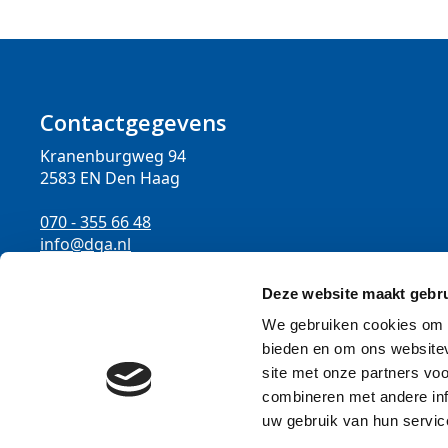
Contactgegevens
Kranenburgweg 94
2583 EN Den Haag
070 - 355 66 48
info@dga.nl
K.v.K. nummer: 27165775
Deze website maakt gebru
AFM nummer: 12002612
We gebruiken cookies om c
bieden en om ons websitev
site met onze partners vo
combineren met andere inf
uw gebruik van hun servic