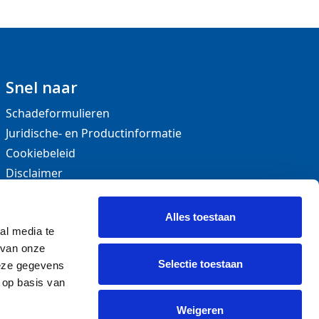
Snel naar
Schadeformulieren
Juridische- en Productinformatie
Cookiebeleid
Disclaimer
Privacy statement
Klachtenregeling
Alles toestaan
Toegankelijkheidsverklaring
al media te
 van onze
Extra informatie
Selectie toestaan
deze gegevens
Tarieven
 op basis van
Dienstenwijzer
Weigeren
Vacatures