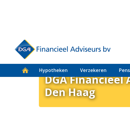
Voordelige verz
Hypotheken
Verzekeren
Pens
DGA Financieel 
Den Haag