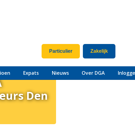
Particulier
Zakelijk
ire
ioen
Expats
Nieuws
Over DGA
Inlogg
A
seurs Den