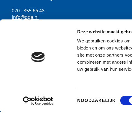
070 - 355 66 48
info@dga.nl
K.v.K. nummer: 27165775
Deze website maakt gebru
AFM nummer: 12002612
We gebruiken cookies om c
bieden en om ons websitev
site met onze partners vo
combineren met andere inf
uw gebruik van hun servic
Copyright 2026 DGA Financieel Adviseurs b.v.
Toestemmingsselectie
NOODZAKELIJK