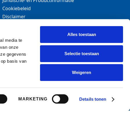
Juridische- en Productinformatie
Cookiebeleid
Disclaimer
Privacy statement
Klachtenregeling
Alles toestaan
Toegankelijkheidsverklaring
al media te
 van onze
Extra informatie
Selectie toestaan
deze gegevens
Tarieven
 op basis van
Dienstenwijzer
Weigeren
Vacatures
Website by
Söderberg & Partners
MARKETING
Details tonen