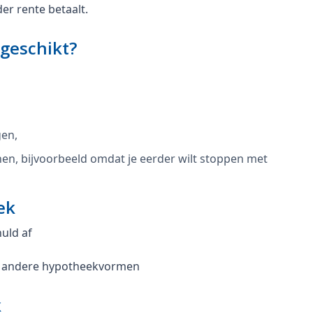
er rente betaalt.
 geschikt?
gen,
en, bijvoorbeeld omdat je eerder wilt stoppen met
ek
huld af
bij andere hypotheekvormen
k