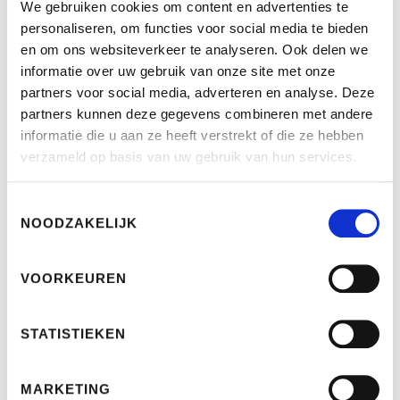
We gebruiken cookies om content en advertenties te
personaliseren, om functies voor social media te bieden
Telefoon: 070 - 355 66 48
en om ons websiteverkeer te analyseren. Ook delen we
E-mail: info@dga.nl
informatie over uw gebruik van onze site met onze
partners voor social media, adverteren en analyse. Deze
K.v.K. nummer: 27165775
partners kunnen deze gegevens combineren met andere
informatie die u aan ze heeft verstrekt of die ze hebben
DGA Financieel Adviseurs is geregistreerd bij de
verzameld op basis van uw gebruik van hun services.
Autoriteit Financiële Markten onder
vergunningnummer: 12002612.
Toestemmingsselectie
NOODZAKELIJK
Onze openingstijden zijn: maandag t/m vrijdag
van 9.00 tot 17.30 uur.
VOORKEUREN
Afspraken buiten kantooruren zijn uiteraard
STATISTIEKEN
mogelijk.
MARKETING