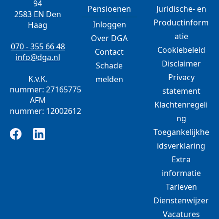
94
Pensioenen
Juridische- en
2583 EN Den
Productinform
Inloggen
Haag
atie
Over DGA
070 - 355 66 48
Cookiebeleid
Contact
info@dga.nl
Disclaimer
Schade
Privacy
K.v.K.
melden
nummer: 27165775
statement
AFM
Klachtenregeli
nummer: 12002612
ng
Toegankelijkhe
idsverklaring
Extra
informatie
Tarieven
Dienstenwijzer
Vacatures