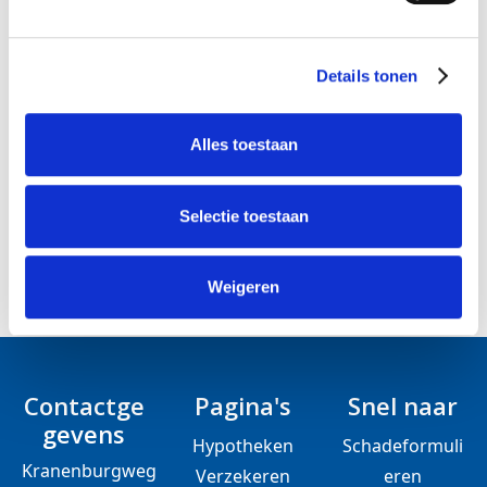
Over DGA
Inloggen klantmap
Details tonen
Contact
Alles toestaan
Schade melden
Selectie toestaan
Bel me nu
Weigeren
Contactge
Pagina's
Snel naar
gevens
Hypotheken
Schadeformuli
Kranenburgweg
Verzekeren
eren