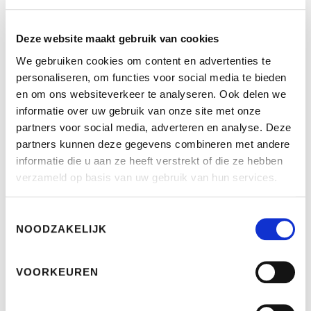
Deze website maakt gebruik van cookies
DGA Financieel Adviseurs
We gebruiken cookies om content en advertenties te
personaliseren, om functies voor social media te bieden
Kranenburgweg 94
en om ons websiteverkeer te analyseren. Ook delen we
2583 EN Den Haag
informatie over uw gebruik van onze site met onze
partners voor social media, adverteren en analyse. Deze
Telefoon: 070 - 355 66 48
partners kunnen deze gegevens combineren met andere
E-mail: info@dga.nl
informatie die u aan ze heeft verstrekt of die ze hebben
verzameld op basis van uw gebruik van hun services.
K.v.K. nummer: 27165775
Toestemmingsselectie
NOODZAKELIJK
DGA Financieel Adviseurs is geregistreerd bij de
Autoriteit Financiële Markten onder
vergunningnummer: 12002612.
VOORKEUREN
Onze openingstijden zijn: maandag t/m vrijdag