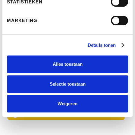
STATISTIEKEN
van 9.00 tot 17.30 uur.
Afspraken buiten kantooruren zijn uiteraard
MARKETING
mogelijk.
Details tonen
Over DGA
Alles toestaan
Inloggen klantmap
Contact
Selectie toestaan
Schade melden
Weigeren
Bel me nu