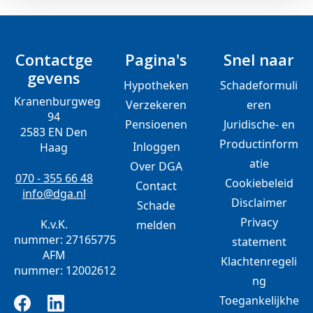
Contactge
Pagina's
Snel naar
gevens
Hypotheken
Schadeformuli
Kranenburgweg
Verzekeren
eren
94
Pensioenen
Juridische- en
2583 EN Den
Productinform
Inloggen
Haag
atie
Over DGA
070 - 355 66 48
Cookiebeleid
Contact
info@dga.nl
Disclaimer
Schade
Privacy
K.v.K.
melden
nummer: 27165775
statement
AFM
Klachtenregeli
nummer: 12002612
ng
Toegankelijkhe